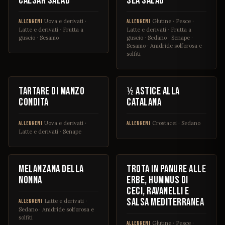
Caesar salad
Sea Salad
Uova e derivati ·
Glutine · Pesce ·
ALLERGENI
ALLERGENI
Latte e derivati · Frutta a
Latte e derivati · Frutta a
guscio · Sesamo
guscio · Sedano · Senape ·
Sesamo · Anidride solforosa e
solfiti
€ 15
€ 24
Tartare di manzo
½ Astice alla
condita
catalana
Uova e derivati ·
Crostacei · Sedano
ALLERGENI
ALLERGENI
Latte e derivati · Senape
€ 13
€ 15
Melanzana della
Trota in panure alle
nonna
erbe, hummus di
ceci, ravanelli e
salsa mediterranea
Latte e derivati ·
ALLERGENI
Sedano · Anidride solforosa e
solfiti
Glutine · Pesce ·
ALLERGENI