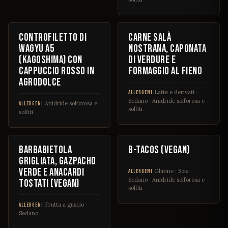
€ 45
€ 14
Controfiletto di
Carne salà
Wagyu A5
nostrana, caponata
(Kagoshima) con
di verdure e
cappuccio rosso in
formaggio al fieno
agrodolce
Latte e derivati ·
ALLERGENI
Sedano · Anidride solforosa e
Anidride solforosa e
ALLERGENI
solfiti
solfiti
€ 14
€ 10
Barbabietola
B-Tacos (vegan)
grigliata, gazpacho
verde e anacardi
Glutine · Soia ·
ALLERGENI
Sedano · Anidride solforosa e
tostati (vegan)
solfiti
Frutta a guscio ·
ALLERGENI
Sedano