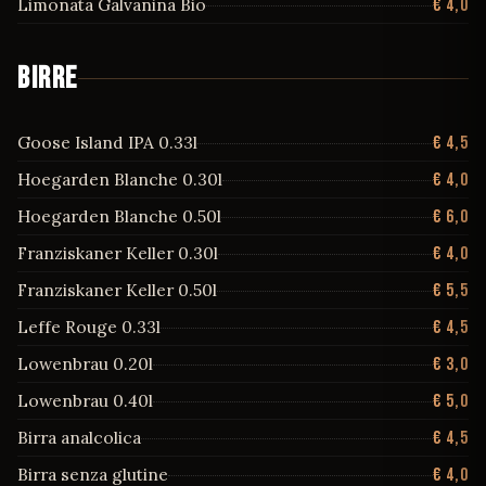
Limonata Galvanina Bio
€ 4,0
Arbikie
€ 10,0
Arte Classico
€ 11,0
BIRRE
Arte Pomegranade
€ 12,0
Goose Island IPA 0.33l
€ 4,5
Baigur
€ 12,0
Hoegarden Blanche 0.30l
€ 4,0
Bathub
€ 10,0
Hoegarden Blanche 0.50l
€ 6,0
Beefeater
€ 8,0
Franziskaner Keller 0.30l
€ 4,0
Beefeater 0
€ 8,0
Franziskaner Keller 0.50l
€ 5,5
Beefeater 24
€ 9,0
Leffe Rouge 0.33l
€ 4,5
Befeeater Black
€ 8,0
Lowenbrau 0.20l
€ 3,0
Berto Old Tom
€ 9,0
Lowenbrau 0.40l
€ 5,0
Beside
€ 12,0
Birra analcolica
€ 4,5
Big Exotic
€ 11,0
Birra senza glutine
€ 4,0