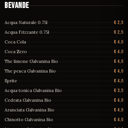
400 Conigli Cardamomo
€ 10,0
BEVANDE
Spritz Campari
€ 5,0
400 Conigli Dogges Pepper
€ 10,0
Spritz Vetz
€ 5,0
Acqua Naturale 0.75l
400 Conigli Lavander
€ 10,0
€ 2,5
Hugo Mondoro Spritz
€ 5,0
Acqua Frizzante 0.75l
€ 2,5
400 Conigli Peach
€ 10,0
Americano
€ 6,0
Coca Cola
€ 4,0
400 Conigli Rosemary
€ 10,0
Americano analcolico
€ 6,0
Coca Zero
€ 4,0
4312 Aquamirabilis
€ 10,0
Campari Soda
€ 3,5
The limone Galvanina Bio
€ 4,0
Akori
€ 9,0
Campari Soda e Prosecco
€ 5,0
The pesca Galvanina Bio
€ 4,0
Alkkemist
€ 11,0
Spritz Bianco
€ 3,5
Sprite
€ 4,0
Amazzoni Maniuara
€ 10,0
Spritz Select
€ 5,0
Acqua tonica Galvanina Bio
€ 3,5
Amazzoni Rio Negro
€ 10,0
Spritz Sarti Rosa
€ 5,0
Cedrata Galvanina Bio
€ 4,0
Ambrosia
€ 10,0
Cynar Spritz
€ 5,0
Aranciata Galvanina Bio
€ 4,0
Apium
€ 9,0
Chinotto Galvanina Bio
€ 4,0
Aqva Lvce
€ 12,0