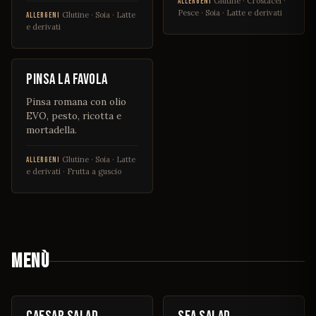
Glutine · Crostacei ·
ALLERGENI
Pesce · Soia · Latte e derivati
Glutine · Soia · Latte
ALLERGENI
e derivati
€ 14
Pinsa la favola
Pinsa romana con olio
EVO, pesto, ricotta e
mortadella.
Glutine · Soia · Latte
ALLERGENI
e derivati · Frutta a guscio
MENÙ
€ 12
€ 12