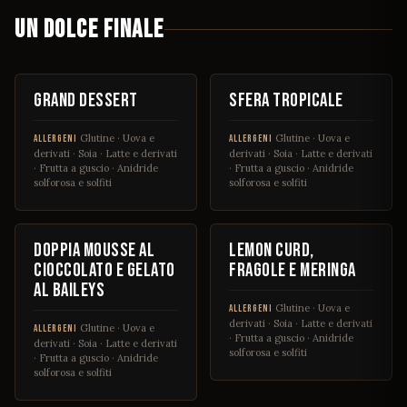
UN DOLCE FINALE
€ 23
€ 9
Grand dessert
Sfera tropicale
Glutine · Uova e
Glutine · Uova e
ALLERGENI
ALLERGENI
derivati · Soia · Latte e derivati
derivati · Soia · Latte e derivati
· Frutta a guscio · Anidride
· Frutta a guscio · Anidride
solforosa e solfiti
solforosa e solfiti
€ 9
€ 7
Doppia mousse al
Lemon curd,
cioccolato e gelato
fragole e meringa
al Baileys
Glutine · Uova e
ALLERGENI
derivati · Soia · Latte e derivati
Glutine · Uova e
ALLERGENI
· Frutta a guscio · Anidride
derivati · Soia · Latte e derivati
solforosa e solfiti
· Frutta a guscio · Anidride
solforosa e solfiti