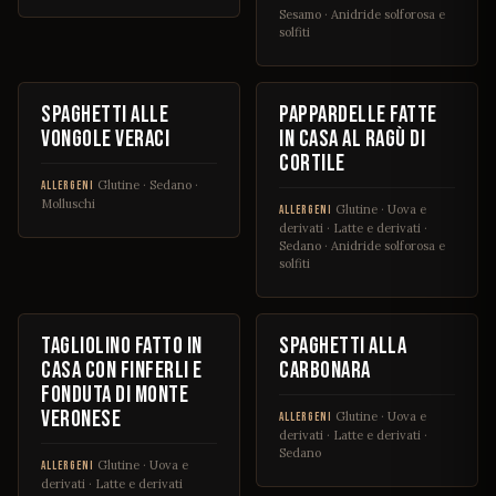
Sesamo · Anidride solforosa e
solfiti
€ 19
€ 13
Spaghetti alle
Pappardelle fatte
vongole veraci
in casa al ragù di
cortile
Glutine · Sedano ·
ALLERGENI
Molluschi
Glutine · Uova e
ALLERGENI
derivati · Latte e derivati ·
Sedano · Anidride solforosa e
solfiti
€ 15
€ 14
Tagliolino fatto in
Spaghetti alla
casa con finferli e
carbonara
fonduta di Monte
Veronese
Glutine · Uova e
ALLERGENI
derivati · Latte e derivati ·
Sedano
Glutine · Uova e
ALLERGENI
derivati · Latte e derivati