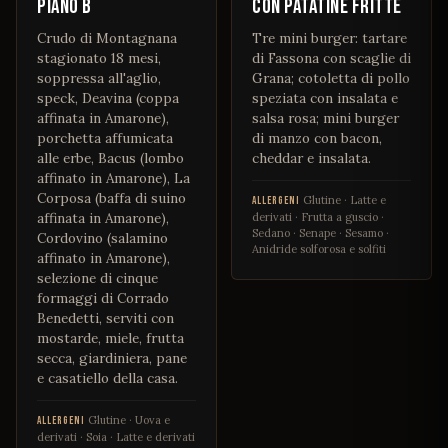
Piano B
con patatine fritte
Crudo di Montagnana
Tre mini burger: tartare
stagionato 18 mesi,
di Fassona con scaglie di
soppressa all'aglio,
Grana; cotoletta di pollo
speck, Deavina (coppa
speziata con insalata e
affinata in Amarone),
salsa rosa; mini burger
porchetta affumicata
di manzo con bacon,
alle erbe, Bacus (lombo
cheddar e insalata.
affinato in Amarone), La
Corposa (baffa di suino
Glutine · Latte e
ALLERGENI
affinata in Amarone),
derivati · Frutta a guscio ·
Sedano · Senape · Sesamo ·
Cordovino (salamino
Anidride solforosa e solfiti
affinato in Amarone),
selezione di cinque
formaggi di Corrado
Benedetti, serviti con
mostarde, miele, frutta
secca, giardiniera, pane
e casatiello della casa.
Glutine · Uova e
ALLERGENI
derivati · Soia · Latte e derivati