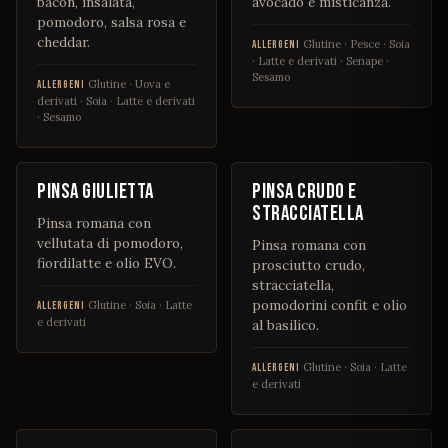
bacon, insalata,
avocado e misticanza.
pomodoro, salsa rosa e
cheddar.
Glutine · Pesce · Soia
ALLERGENI
· Latte e derivati · Senape ·
Sesamo
Glutine · Uova e
ALLERGENI
derivati · Soia · Latte e derivati
· Sesamo
€ 8
€ 14
Pinsa Giulietta
Pinsa crudo e
stracciatella
Pinsa romana con
vellutata di pomodoro,
Pinsa romana con
fiordilatte e olio EVO.
prosciutto crudo,
stracciatella,
pomodorini confit e olio
Glutine · Soia · Latte
ALLERGENI
e derivati
al basilico.
Glutine · Soia · Latte
ALLERGENI
e derivati
€ 13
€ 15