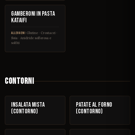
€ 18
Gamberoni in pasta
kataifi
Glutine · Crostacei ·
ALLERGENI
Soia · Anidride solforosa e
solfiti
CONTORNI
€ 6
€ 6
Insalata mista
Patate al forno
(contorno)
(contorno)
€ 6
€ 6