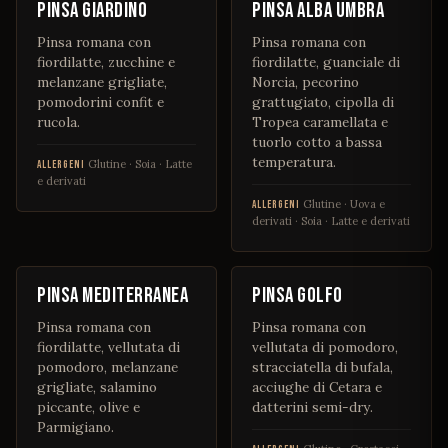
Pinsa Giardino
Pinsa alba umbra
Pinsa romana con
Pinsa romana con
fiordilatte, zucchine e
fiordilatte, guanciale di
melanzane grigliate,
Norcia, pecorino
pomodorini confit e
grattugiato, cipolla di
rucola.
Tropea caramellata e
tuorlo cotto a bassa
temperatura.
Glutine · Soia · Latte
ALLERGENI
e derivati
Glutine · Uova e
ALLERGENI
derivati · Soia · Latte e derivati
€ 14
€ 15
Pinsa Mediterranea
Pinsa Golfo
Pinsa romana con
Pinsa romana con
fiordilatte, vellutata di
vellutata di pomodoro,
pomodoro, melanzane
stracciatella di bufala,
grigliate, salamino
acciughe di Cetara e
piccante, olive e
datterini semi-dry.
Parmigiano.