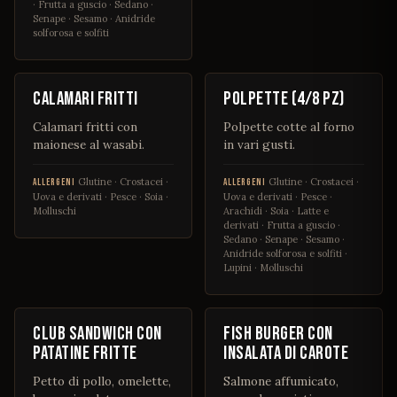
· Frutta a guscio · Sedano ·
Senape · Sesamo · Anidride
solforosa e solfiti
€ 10
€ 9 / 15
Calamari fritti
Polpette (4/8 pz)
Calamari fritti con
Polpette cotte al forno
maionese al wasabi.
in vari gusti.
Glutine · Crostacei ·
Glutine · Crostacei ·
ALLERGENI
ALLERGENI
Uova e derivati · Pesce · Soia ·
Uova e derivati · Pesce ·
Molluschi
Arachidi · Soia · Latte e
derivati · Frutta a guscio ·
Sedano · Senape · Sesamo ·
Anidride solforosa e solfiti ·
Lupini · Molluschi
€ 14
€ 12
Club sandwich con
Fish burger con
patatine fritte
insalata di carote
Petto di pollo, omelette,
Salmone affumicato,