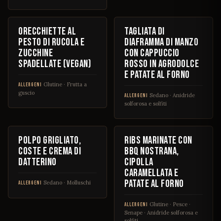
€ 13
€ 24
Orecchiette al
Tagliata di
pesto di rucola e
diaframma di manzo
zucchine
con cappuccio
spadellate (vegan)
rosso in agrodolce
e patate al forno
Glutine · Frutta a
ALLERGENI
guscio
Sedano · Anidride
ALLERGENI
solforosa e solfiti
€ 20
€ 17
Polpo grigliato,
Ribs marinate con
coste e crema di
BBQ nostrana,
datterino
cipolla
caramellata e
patate al forno
Sedano · Molluschi
ALLERGENI
Glutine · Pesce ·
ALLERGENI
Senape · Anidride solforosa e
solfiti