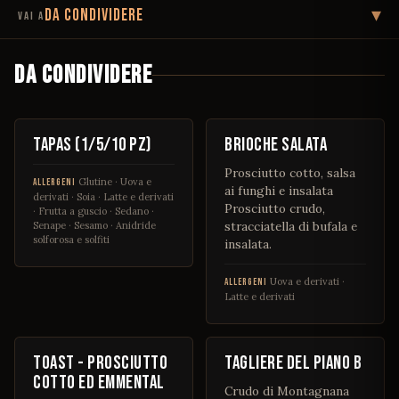
▾
DA CONDIVIDERE
VAI A
DA CONDIVIDERE
DA CONDIVIDERE
MENÙ
€ 2,5 / 11 / 20
€ 3
Tapas (1/5/10 pz)
Brioche salata
COME CONTORNO
Prosciutto cotto, salsa
Glutine · Uova e
ALLERGENI
ai funghi e insalata
UN DOLCE FINALE
derivati · Soia · Latte e derivati
Prosciutto crudo,
· Frutta a guscio · Sedano ·
stracciatella di bufala e
Senape · Sesamo · Anidride
solforosa e solfiti
BEVERAGE
insalata.
Uova e derivati ·
ALLERGENI
Latte e derivati
€ 5
€ 22
Toast - Prosciutto
Tagliere Del Piano B
cotto ed Emmental
Crudo di Montagnana