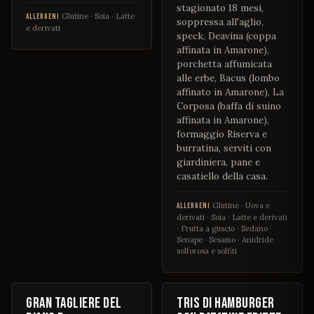
stagionato 18 mesi,
Glutine · Soia · Latte
ALLERGENI
soppressa all'aglio,
e derivati
speck, Deavina (coppa
affinata in Amarone),
porchetta affumicata
alle erbe, Bacus (lombo
affinato in Amarone), La
Corposa (baffa di suino
affinata in Amarone),
formaggio Riserva e
burratina, serviti con
giardiniera, pane e
casatiello della casa.
Glutine · Uova e
ALLERGENI
derivati · Soia · Latte e derivati
· Frutta a guscio · Sedano ·
Senape · Sesamo · Anidride
solforosa e solfiti
€ 40
€ 15
Gran Tagliere Del
Tris di hamburger